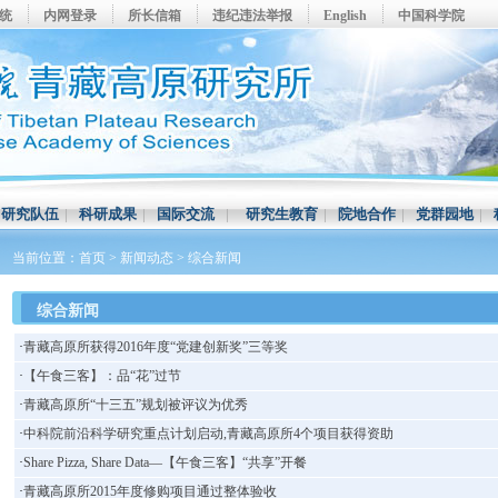
系统
内网登录
所长信箱
违纪违法举报
English
中国科学院
|
研究队伍
|
科研成果
|
国际交流
|
研究生教育
|
院地合作
|
党群园地
|
当前位置：
首页
>
新闻动态
>
综合新闻
综合新闻
·
青藏高原所获得2016年度“党建创新奖”三等奖
·
【午食三客】：品“花”过节
·
青藏高原所“十三五”规划被评议为优秀
·
中科院前沿科学研究重点计划启动,青藏高原所4个项目获得资助
·
Share Pizza, Share Data—【午食三客】“共享”开餐
·
青藏高原所2015年度修购项目通过整体验收