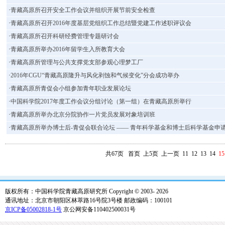
·
青藏高原所召开安全工作会议并组织开展节前安全检查
·
青藏高原所召开2016年度基层党组织工作总结暨党建工作述职评议会
·
青藏高原所召开科研经费管理专题研讨会
·
青藏高原所举办2016年留学生入所教育大会
·
青藏高原所管理与公共支撑党支部参观心理梦工厂
·
2016年CGU“青藏高原隆升与风化剥蚀和气候变化”分会成功举办
·
青藏高原所青促会小组参加青年职业发展论坛
·
中国科学院2017年度工作会议分组讨论（第一组）在青藏高原所举行
·
青藏高原所举办北京分院协作一片党员发展对象培训班
·
青藏高原所举办博士后-青促会联合论坛 —— 青年科学基金和博士后科学基金申请注
共67页
首页
上5页
上一页
11
12
13
14
15
版权所有：中国科学院青藏高原研究所 Copyright © 2003-
2026
通讯地址：北京市朝阳区林萃路16号院3号楼 邮政编码：100101
京ICP备05002818-1号
京公网安备110402500031号