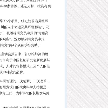
内拔尖人才队伍，为全院的“四个
出科学家群体，遴选支持一批具有突
了5个项目。经过院前沿局组织
冰川的未来命运及其环境影响”、马
”、 孔维栋研究员申报的“青藏高
的响应”、沈妙根副研究员申报
研究”共4个项目获得资助。
在启动会报告中，首获维加奖的姚
措有利于中国基础研究创新发展与
式、人才的培养模式以及个人的信
成中科院的品牌。
科研管理的一次创新、一次改革，
有经费缺口的拔尖科学支持更是一
老中青三代，为中科院的长期发展奠