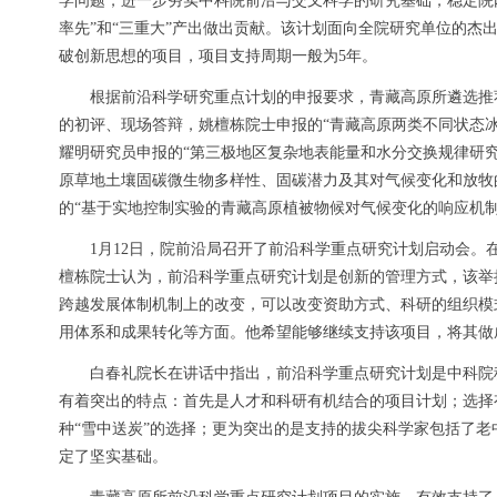
学问题，进一步夯实中科院前沿与交叉科学的研究基础，稳定院
率先”和“三重大”产出做出贡献。该计划面向全院研究单位的杰
破创新思想的项目，项目支持周期一般为5年。
根据前沿科学研究重点计划的申报要求，青藏高原所遴选推荐
的初评、现场答辩，姚檀栋院士申报的“青藏高原两类不同状态
耀明研究员申报的“第三极地区复杂地表能量和水分交换规律研究
原草地土壤固碳微生物多样性、固碳潜力及其对气候变化和放牧
的“基于实地控制实验的青藏高原植被物候对气候变化的响应机制
1月12日，院前沿局召开了前沿科学重点研究计划启动会。
檀栋院士认为，前沿科学重点研究计划是创新的管理方式，该举
跨越发展体制机制上的改变，可以改变资助方式、科研的组织模
用体系和成果转化等方面。他希望能够继续支持该项目，将其做
白春礼院长在讲话中指出，前沿科学重点研究计划是中科院
有着突出的特点：首先是人才和科研有机结合的项目计划；选择
种“雪中送炭”的选择；更为突出的是支持的拔尖科学家包括了
定了坚实基础。