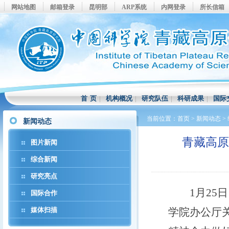
网站地图
邮箱登录
昆明部
ARP系统
内网登录
所长信箱
首 页
|
机构概况
|
研究队伍
|
科研成果
|
国际
当前位置：
首页
>
新闻动态
>
新闻动态
青藏高
图片新闻
综合新闻
研究亮点
1
月
25
日
国际合作
媒体扫描
学院办公厅