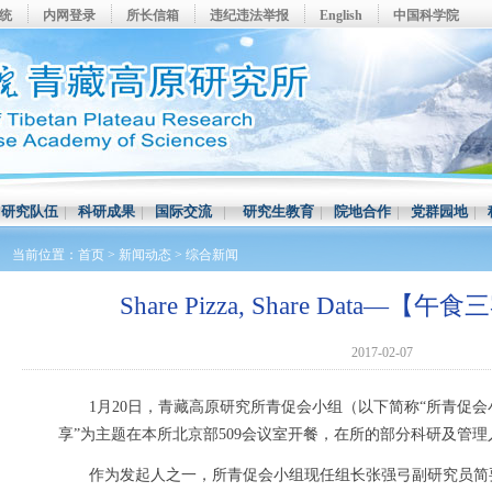
系统
内网登录
所长信箱
违纪违法举报
English
中国科学院
|
研究队伍
|
科研成果
|
国际交流
|
研究生教育
|
院地合作
|
党群园地
|
当前位置：
首页
>
新闻动态
>
综合新闻
Share Pizza, Share Data—
2017-02-07
1月20日，青藏高原研究所青促会小组（以下简称“所青促会小
享”为主题在本所北京部509会议室开餐，在所的部分科研及管理
作为发起人之一，所青促会小组现任组长张强弓副研究员简