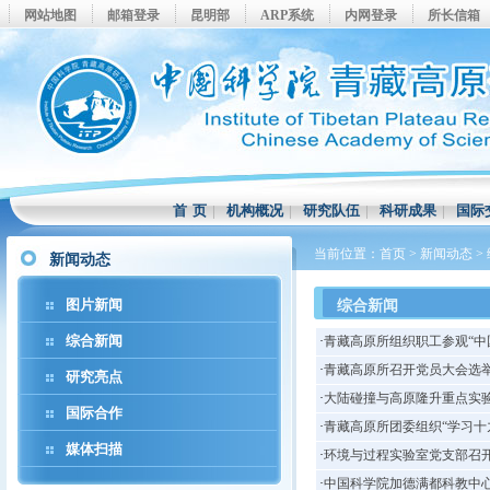
网站地图
邮箱登录
昆明部
ARP系统
内网登录
所长信箱
首 页
|
机构概况
|
研究队伍
|
科研成果
|
国际
当前位置：
首页
>
新闻动态
>
新闻动态
图片新闻
综合新闻
综合新闻
·
青藏高原所组织职工参观“中
·
青藏高原所召开党员大会选
研究亮点
·
大陆碰撞与高原隆升重点实
国际合作
·
青藏高原所团委组织“学习十
媒体扫描
·
环境与过程实验室党支部召开
·
中国科学院加德满都科教中