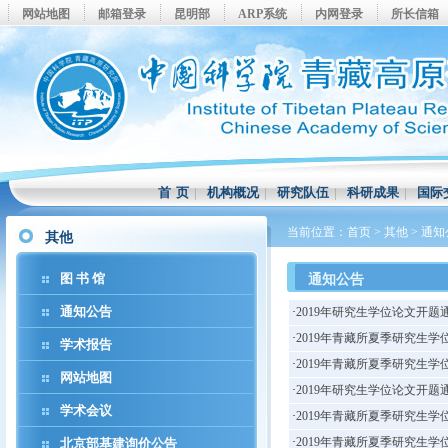
网站地图
邮箱登录
昆明部
ARP系统
内网登录
所长信箱
首 页
|
机构概况
|
研究队伍
|
科研成果
|
国际
当前位置：
首页
>
其他
>
通知
其他
图 书 馆
通知公告
通知公告
·
2019年研究生学位论文开题
·
2019年青藏所夏季研究生
学术报告
·
2019年青藏所夏季研究生
网站地图
·
2019年研究生学位论文开题
学术会议
·
2019年青藏所夏季研究生
·
2019年青藏所夏季研究生
北京部基建询价公告