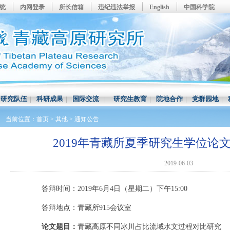
系统
内网登录
所长信箱
违纪违法举报
English
中国科学院
|
研究队伍
|
科研成果
|
国际交流
|
研究生教育
|
院地合作
|
党群园地
|
当前位置：
首页
>
其他
>
通知公告
2019年青藏所夏季研究生学位论
2019-06-03
答辩时间：2019年6月4日（星期二）下午15:00
答辩地点：青藏所915会议室
论文题目：
青藏高原不同冰川占比流域水文过程对比研究