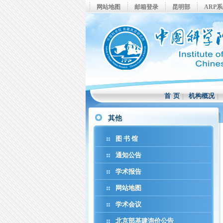
网站地图
邮箱登录
昆明部
ARP
首 页
|
机构概况
其他
图 书 馆
通知公告
学术报告
网站地图
学术会议
北京部基建询价公告