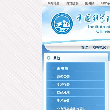
网站地图
邮箱登录
昆明部
ARP
首 页
|
机构概况
其他
图 书 馆
通知公告
学术报告
网站地图
学术会议
北京部基建询价公告