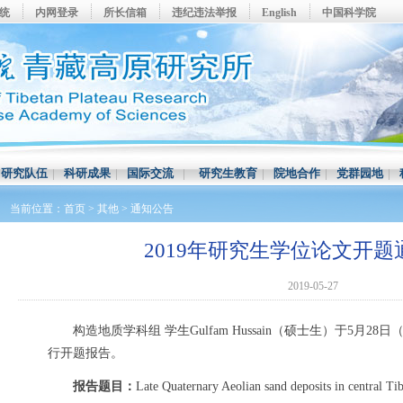
系统
内网登录
所长信箱
违纪违法举报
English
中国科学院
|
研究队伍
|
科研成果
|
国际交流
|
研究生教育
|
院地合作
|
党群园地
|
当前位置：
首页
>
其他
>
通知公告
2019年研究生学位论文开
2019-05-27
构造地质学科组 学生Gulfam Hussain（硕士生）于5月28日
行开题报告。
报告题目：
Late Quaternary Aeolian sand deposits in central Tib