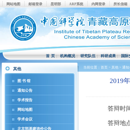
网站地图
邮箱登录
昆明部
ARP系统
内网登录
所长信箱
首 页
|
机构概况
|
研究队伍
|
科研成果
|
国际
当前位置：
首页
>
其他
>
通知
其他
201
图 书 馆
通知公告
学术报告
答辩时间：2
网站地图
学术会议
答辩地点：
北京部基建询价公告