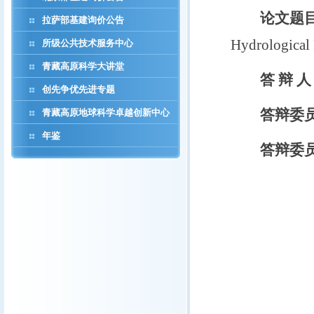
论文题
拉萨部基建询价公告
Hydrological 
所级公共技术服务中心
青藏高原科学大讲堂
答 辩 
创先争优先进专题
答辩委
青藏高原地球科学卓越创新中心
年鉴
答辩委
谢正辉 
姚治君 
兰 措 
张寅生 