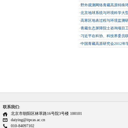
·
野外观测网络青藏高原特殊
·
北京地球系统与环境科学大
·
高寒区地表过程与环境监测
·
青藏生态屏障院士咨询项目
·
习近平在科协、科技界委员
·
中国青藏高原研究会2012
联系我们:
北京市朝阳区林萃路16号院3号楼 100101
daiying@itpcas.ac.cn
010-84097102