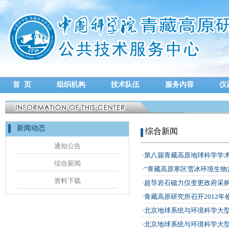
首 页
组织机构
技术队伍
服务内容
仪
新闻动态
综合新闻
通知公告
·
第八届青藏高原地球科学学
综合新闻
·
“青藏高原寒区雪冰环境生物
资料下载
·
超导岩石磁力仪变更政府采
·
青藏高原研究所召开2012
·
北京地球系统与环境科学大
·
北京地球系统与环境科学大