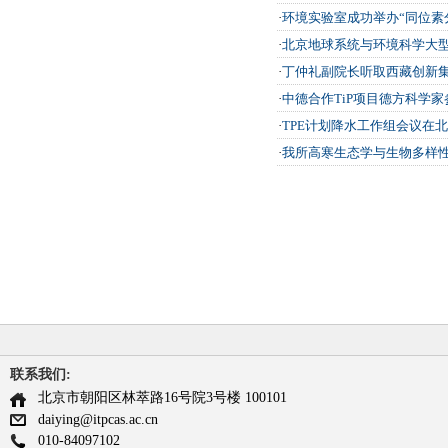
·
环境实验室成功举办“同位素
·
北京地球系统与环境科学大
·
丁仲礼副院长听取西藏创新
·
中德合作TiP项目德方科学
·
TPE计划降水工作组会议在
·
我所高寒生态学与生物多样
联系我们:
北京市朝阳区林萃路16号院3号楼 100101
daiying@itpcas.ac.cn
010-84097102