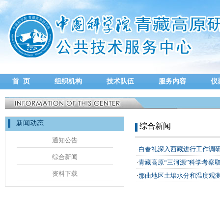
首 页
组织机构
技术队伍
服务内容
仪
新闻动态
综合新闻
通知公告
·
白春礼深入西藏进行工作调
综合新闻
·
青藏高原“三河源”科学考察
资料下载
·
那曲地区土壤水分和温度观