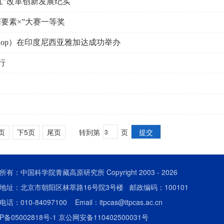
五”改革创新发展纪实
据要素×”大赛一等奖
 Workshop）在印度尼西亚雅加达成功举办
行
页
下5页
尾页
转到第
页
所有：中国科学院青藏高原研究所 Copyright 2003 -
2026
地址：北京市朝阳区林萃路16号院3号楼 邮政编码：100101
话：010-84097100 Email：itpcas@itpcas.ac.cn
P备05002818号-1
京公网安备110402500031号