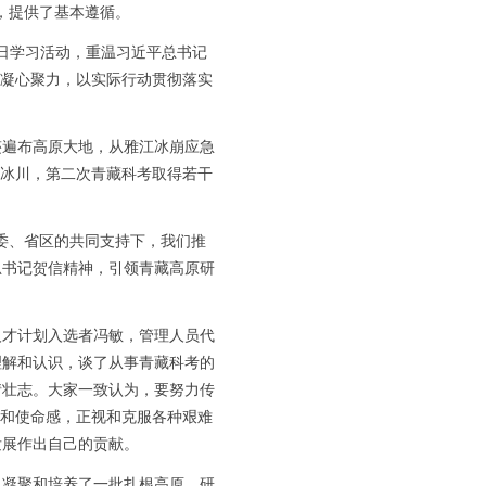
，提供了基本遵循。
日学习活动，重温习近平总书记
、凝心聚力，以实际行动贯彻落实
遍布高原大地，从雅江冰崩应急
布冰川，第二次青藏科考取得若干
委、省区的共同支持下，我们推
总书记贺信精神，引领青藏高原研
才计划入选者冯敏，管理人员代
理解和认识，谈了从事青藏科考的
情壮志。大家一致认为，要努力传
感和使命感，正视和克服各种艰难
发展作出自己的贡献。
凝聚和培养了一批扎根高原、研