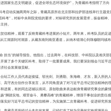
进国家生态文明建设，促进全球生态环境保护”，为青藏科考指明了方向
藏科考启动实施两周年之际，青藏高原所在北京部和拉萨部连线举行主题党
话科考”，对标中央和院党组的要求，对标研究所的发展需求，振奋精神
锋主持。
信精神，观看了反映青藏科考进展的小短片。两年来，科考队员的足迹
，从江湖源到河湖源，从藏东南到南亚通道，从纳木错湖心到珠穆朗玛绒
 担当”的辅导报告。他指出，过去两年，在科技部、中科院以及相关部
，开展了多个关键区科考、取得了一批重要成果。我们要深刻领会习近平
经济社会发展做贡献。
站工作人员代表赵俊猛、邬光剑、刘勇勤、朱海峰、才东，新入所的人
彤、高守杰分别作分享发言，从不同角度谈了对习近平总书记贺信精神的
务和进展，有的同志还辅以填词、原创歌曲来表达献身青藏研究事业的豪
扬“脚踏实地、艰苦奋斗、勇攀高峰”的青藏精神，增强干事创业的责任
彻落实好习近平总书记的贺信精神，为实施第二次青藏科考、促进研究所
青藏高原所经过十多年的发展，已经打造了较为完善的实验观测平台，