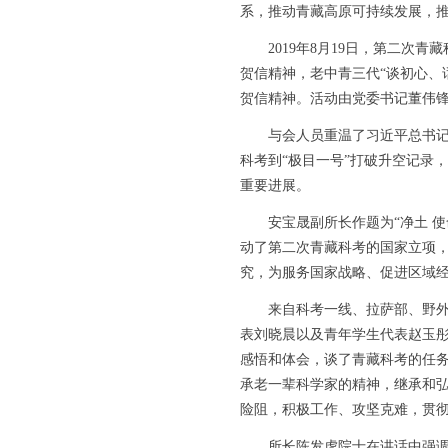
系，推动青藏高原可持续发展，推
2019年8月19日，第二次青
贺信精神，老中青三代“谈初心、
贺信精神。活动由党委书记董伟
与会人员重温了习近平总书记贺
科考到“极目一号”打破升空记录
重要进展。
安宝晟副所长作题为“净土 使命
动了第二次青藏科考的国家立项
究，为服务国家战略、促进区域
来自科考一线、拉萨部、野外台
表刘晓晨以及青年学生代表赵玉
感悟和体会，谈了青藏科考的任
承老一辈科学家的精神，继承和弘
险阻，积极工作、攻坚克难，贯
所长陈发虎院士在讲话中强调，