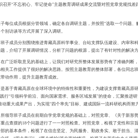
召开“不忘初心、牢记使命”主题教育调研成果交流暨对照党章党规找差
每位成员根据分管领域，确定各自调研主题，并按照“选取一个问题、解
、个别访谈等方式开展了深入调研。
子成员分别围绕推进青藏高原科学事业、台站支撑队伍建设、内审和科
问题，介绍了开展调研情况，分析了问题的根源，提出了有针对性的解决
广泛听取意见的基础上，让我们对研究所整体发展形势有了准确判断，
动相关工作提供了很好的解决思路。按照主题教育的整体部署，各位同志
范带动作用，提升主题教育成效。
基于青藏高原在全球环境中的特殊性和重要性，为建设支撑青藏高原研
，践行“引领科学前沿、面向国家需求、服务区域发展”的使命，汇聚推进
续推动重大成果产出，为实现“四个率先”目标、建成国际一流科研机构而努
领导班子成员在前期自学党章党规的基础上，对照党章、《关于新形势
重点查摆的18个问题进行了一一对照检查。对照党章，检视了党性和宗
干部的基本条件，检视了在信念坚定、为民服务、勤政务实、敢于担当、