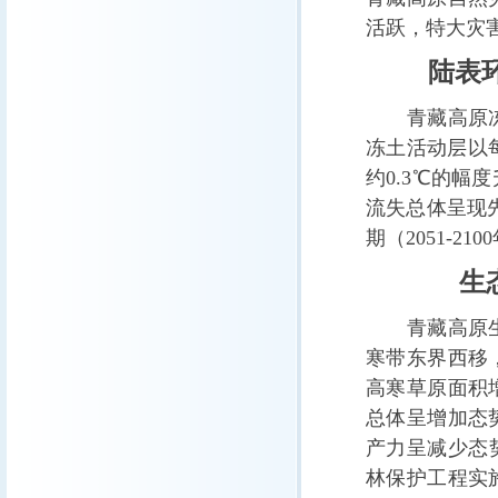
活跃，特大灾
陆表
青藏高原冻土
冻土活动层以每
约0.3℃的
流失总体呈现先
期（2051-
生态
青藏高原生态
寒带东界西移
高寒草原面积
总体呈增加态
产力呈减少态
林保护工程实