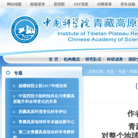
网站地图
邮箱登录
昆明部
ARP系统
内网登录
所长信箱
首 页
|
机构概况
|
研究队伍
|
科研成果
|
国际
当前位置：
首页
>
专题
>
西藏
专题
姚檀栋院士获2017年维加奖
中国西部大陆剥蚀风化与青藏高
原隆升和全球变化的关系
西藏高原环境变化科学评估
作者
青藏高原地球科学卓越创新中心
青藏高
第二次青藏高原综合科学考察研
对整个地
究