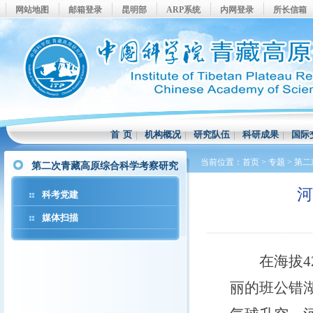
网站地图
邮箱登录
昆明部
ARP系统
内网登录
所长信箱
首 页
|
机构概况
|
研究队伍
|
科研成果
|
国际
当前位置：
首页
>
专题
>
第二
第二次青藏高原综合科学考察研究
科考党建
媒体扫描
在海拔42
丽的班公错