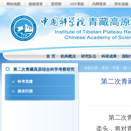
网站地图
邮箱登录
昆明部
ARP系统
内网登录
所长信箱
首 页
|
机构概况
|
研究队伍
|
科研成果
|
国际
当前位置：
首页
>
专题
>
第二
第二次青藏高原综合科学考察研究
第二次青
科考党建
媒体扫描
第二次青藏
牵头，将对