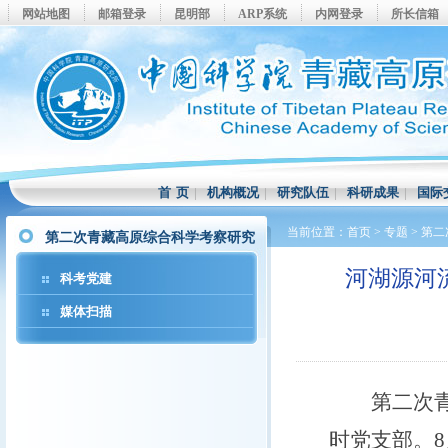
网站地图
邮箱登录
昆明部
ARP系统
内网登录
所长信箱
首 页
|
机构概况
|
研究队伍
|
科研成果
|
国际
当前位置：
首页
>
专题
>
第二
第二次青藏高原综合科学考察研究
河湖源河
科考党建
媒体扫描
第二次青藏
时党支部。