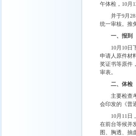
午体检，
10
月
1
并于
9
月
28
统一审核。推
一、报到
10
月
10
日
申请人原件材
奖证书等原件
审表。
二、体检
主要检查
会印发的《普
10
月
11
日
在前台等候并
图、胸透、抽