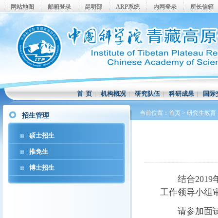
网站地图
邮箱登录
昆明部
ARP系统
内网登录
所长信箱
首 页
|
机构概况
|
研究队伍
|
科研成果
|
国际
当前位置：
首页
>
研究生教育
招生管理
硕士招生
推免生
博士招生
结合
2019
工作领导小组
请参加面