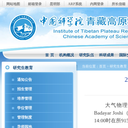
网站地图
邮箱登录
昆明部
ARP系统
内网登录
所长信箱
首 页
|
机构概况
|
研究队伍
|
科研成果
|
国际
当前位置：
首页
>
研究生教育
研究生教育
通知公告
招生管理
培养管理
大气物理
学位管理
Badayar Joshi
管理制度
14:00
时在所
91
导师园地