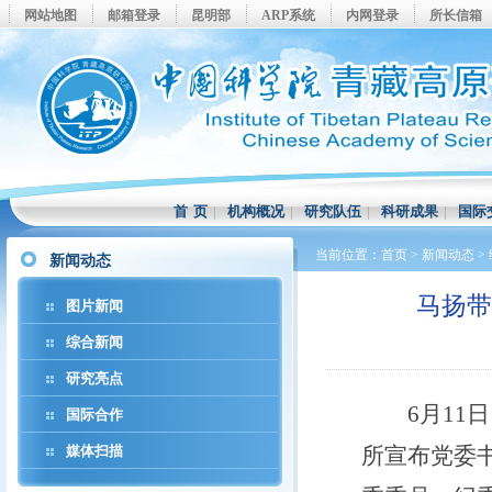
网站地图
邮箱登录
昆明部
ARP系统
内网登录
所长信箱
首 页
|
机构概况
|
研究队伍
|
科研成果
|
国际
当前位置：
首页
>
新闻动态
>
新闻动态
马扬
图片新闻
综合新闻
研究亮点
6月11日
国际合作
媒体扫描
所宣布党委