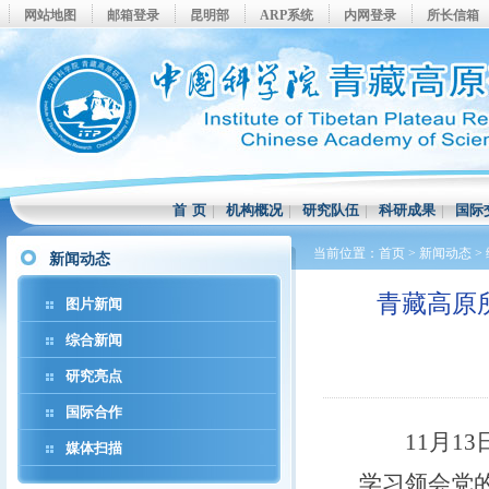
网站地图
邮箱登录
昆明部
ARP系统
内网登录
所长信箱
首 页
|
机构概况
|
研究队伍
|
科研成果
|
国际
当前位置：
首页
>
新闻动态
>
新闻动态
青藏高原
图片新闻
综合新闻
研究亮点
国际合作
11月13
媒体扫描
学习领会党