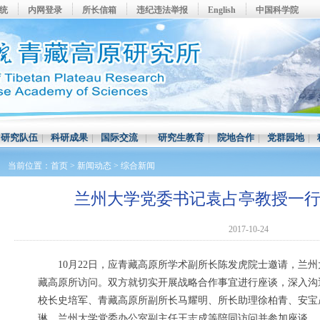
系统
内网登录
所长信箱
违纪违法举报
English
中国科学院
|
研究队伍
|
科研成果
|
国际交流
|
研究生教育
|
院地合作
|
党群园地
|
当前位置：
首页
>
新闻动态
>
综合新闻
兰州大学党委书记袁占亭教授一
2017-10-24
10月22日，应青藏高原所学术副所长陈发虎院士邀请，兰州
藏高原所访问。双方就切实开展战略合作事宜进行座谈，深入沟
校长史培军、青藏高原所副所长马耀明、所长助理徐柏青、安宝
琳、兰州大学党委办公室副主任王志成等陪同访问并参加座谈。