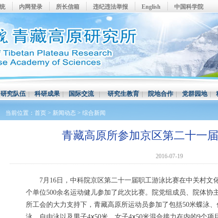
系统
内网登录
所长信箱
违纪违法举报
English
中国科学院
|
研究队伍
|
科研成果
|
国际交流
|
研究生教育
|
院地合作
|
党群园地
|
当前位置：
首页
>
新闻动态
>
综合新闻
青藏高原所参加京区第二十一
2016-07-19
7月16日，中科院京区第二十一届职工游泳比赛在中关村文化
个单位500余名运动健儿参加了此次比赛。院党组成员、院体协
所工会的大力支持下，青藏高原所运动员参加了包括50米蝶泳、
泳、自由泳以及男子4ⅹ50米、女子4ⅹ50米混合接力在内的9个