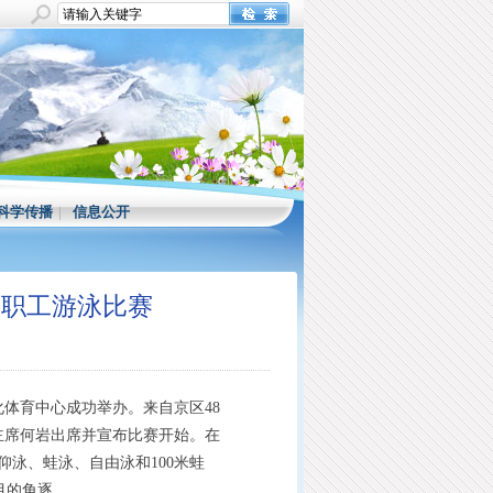
科学传播
|
信息公开
届职工游泳比赛
体育中心成功举办。来自京区48
主席何岩出席并宣布比赛开始。在
仰泳、蛙泳、自由泳和100米蛙
项目的角逐。