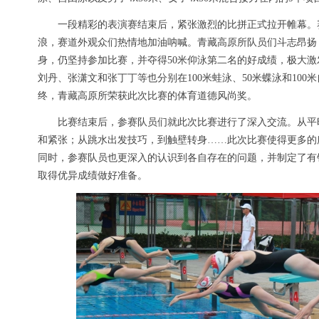
一段精彩的表演赛结束后，紧张激烈的比拼正式拉开帷幕。
浪，赛道外观众们热情地加油呐喊。青藏高原所队员们斗志昂扬
身，仍坚持参加比赛，并夺得50米仰泳第二名的好成绩，极大
刘丹、张潇文和张丁丁等也分别在100米蛙泳、50米蝶泳和10
终，青藏高原所荣获此次比赛的体育道德风尚奖。
比赛结束后，参赛队员们就此次比赛进行了深入交流。从平
和紧张；从跳水出发技巧，到触壁转身……此次比赛使得更多的
同时，参赛队员也更深入的认识到各自存在的问题，并制定了有
取得优异成绩做好准备。