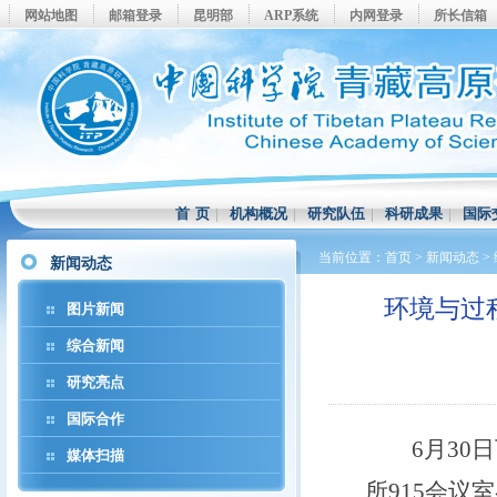
网站地图
邮箱登录
昆明部
ARP系统
内网登录
所长信箱
首 页
|
机构概况
|
研究队伍
|
科研成果
|
国际
当前位置：
首页
>
新闻动态
>
新闻动态
环境与过
图片新闻
综合新闻
研究亮点
国际合作
6月30日
媒体扫描
所915会议