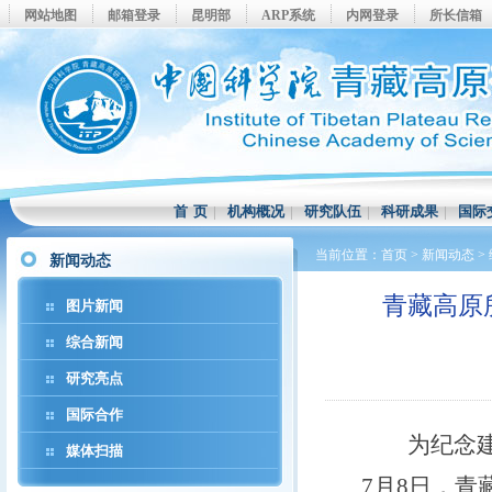
网站地图
邮箱登录
昆明部
ARP系统
内网登录
所长信箱
首 页
|
机构概况
|
研究队伍
|
科研成果
|
国际
当前位置：
首页
>
新闻动态
>
新闻动态
青藏高原
图片新闻
综合新闻
研究亮点
国际合作
为纪念建党
媒体扫描
7月8日，