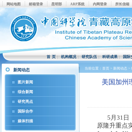
网站地图
邮箱登录
昆明部
ARP系统
内网登录
所长信箱
首 页
|
机构概况
|
研究队伍
|
科研成果
|
国际
当前位置：
首页
>
新闻动态
>
新闻动态
美国加州
图片新闻
综合新闻
研究亮点
国际合作
5月31日
媒体扫描
原隆升重点实