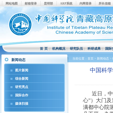
网站地图
邮箱登录
昆明部
ARP系统
内网登录
所长信箱
首 页
|
机构概况
|
研究队伍
|
科研成果
|
国际
当前位置：
首页
>
新闻动态
>
新闻动态
中国科
图片新闻
综合新闻
研究亮点
近日，中国
国际合作
心”）大门
媒体扫描
满都中心院