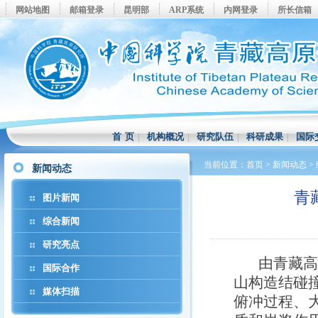
网站地图
邮箱登录
昆明部
ARP系统
内网登录
所长信箱
首 页
|
机构概况
|
研究队伍
|
科研成果
|
国际
当前位置：
首页
>
新闻动态
>
新闻动态
青
图片新闻
综合新闻
研究亮点
由青藏高原
国际合作
山构造结碰
媒体扫描
俯冲过程、