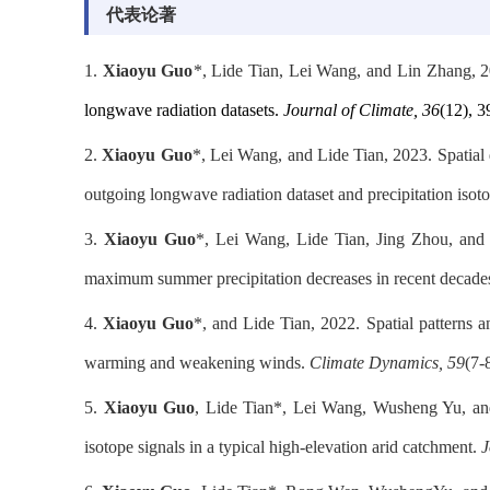
代表论著
1.
Xiaoyu Guo
*, Lide Tian, Lei Wang, and Lin Zhang, 
longwave radiation datasets.
Journal of Climate, 36
(12), 
2.
Xiaoyu Guo
*, Lei Wang, and Lide Tian, 2023. Spatial 
outgoing longwave radiation dataset and precipitation isot
3.
Xiaoyu Guo
*, Lei Wang, Lide Tian, Jing Zhou, an
maximum summer precipitation decreases in recent decade
4.
Xiaoyu Guo
*, and Lide Tian, 2022. Spatial patterns 
warming and weakening winds.
Climate Dynamics,
59
(7-
5.
Xiaoyu Guo
, Lide Tian*, Lei Wang, Wusheng Yu, and 
isotope signals in a typical high-elevation arid catchment.
J