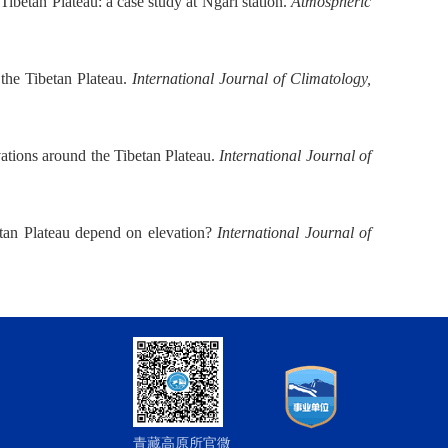
Tibetan Plateau: a case study at Ngari station.
Atmospheric
the Tibetan Plateau.
International Journal of Climatology,
vations around the Tibetan Plateau.
International Journal of
etan Plateau depend on elevation?
International Journal of
青藏高原所官微