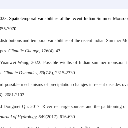
2023.
Spatiotemporal variabilities of the recent Indian Summer Monsoon 
3955
-
3970.
distributions and temporal variabilities of the recent Indian Summer M
opes.
Climatic Change,
176
(4), 43.
d Yuanwei Wang, 2022.
Possible widths of Indian summer monsoon tra
s
.
Climate Dynamics, 60
(7-8), 2315-2330.
and possible mechanisms of precipitation changes in recent decades ove
8): 2081-2102.
Dongmei Qu, 2017. River recharge sources and the partitioning of c
ournal of Hydrology,
549
(2017): 616-630.
18