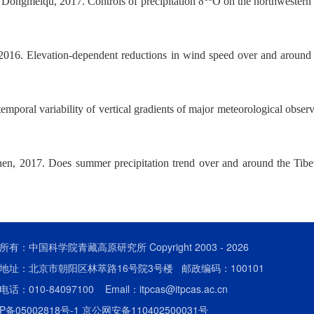
ongmeiqu, 2017. Controls of precipitation δ
O on the northwestern 
2016. Elevation-dependent reductions in wind speed over and around 
emporal variability of vertical gradients of major meteorological obser
en, 2017. Does summer precipitation trend over and around the Tib
所有：中国科学院青藏高原研究所 Copyright 2003 -
2026
地址：北京市朝阳区林萃路16号院3号楼 邮政编码：100101
话：010-84097100 Email：itpcas@itpcas.ac.cn
P备05002818号-1
京公网安备110402500031号