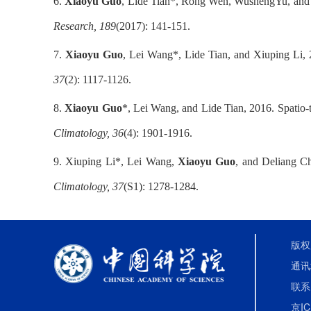
6.
Xiaoyu Guo
, Lide Tian*, Rong Wen, WushengYu, and D
Research,
189
(2017): 141-151.
7.
Xiaoyu Guo
, Lei Wang*, Lide Tian, and Xiuping Li, 
37
(2): 1117-1126.
8.
Xiaoyu Guo
*, Lei Wang, and Lide Tian, 2016. Spatio-t
Climatology,
36
(4): 1901-1916.
9. Xiuping Li*, Lei Wang,
Xiaoyu Guo
, and Deliang Ch
Climatology,
37
(S1): 1278-1284.
版权
通讯
联系电
京IC