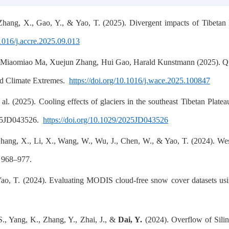
hang, X., Gao, Y., & Yao, T. (2025). Divergent impacts of Tibetan P
.1016/j.accre.2025.09.013
, Miaomiao Ma, Xuejun Zhang, Hui Gao, Harald Kunstmann (2025). Quant
and Climate Extremes.
https://doi.org/10.1016/j.wace.2025.100847
et al. (2025). Cooling effects of glaciers in the southeast Tibetan Pl
025JD043526.
https://doi.org/10.1029/2025JD043526
hang, X., Li, X., Wang, W., Wu, J., Chen, W., & Yao, T. (2024). West
, 968–977.
Yao, T. (2024). Evaluating MODIS cloud-free snow cover datasets usin
 S., Yang, K., Zhang, Y., Zhai, J., &
Dai, Y.
(2024). Overflow of Silin