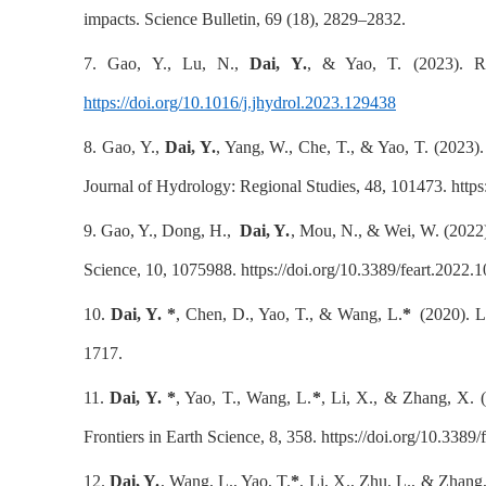
impacts. Science Bulletin, 69 (18), 2829–2832.
7. Gao, Y., Lu, N.,
Dai, Y.
, & Yao, T. (2023). Re
https://doi.org/10.1016/j.jhydrol.2023.129438
8. Gao, Y.,
Dai, Y.
, Yang, W., Che, T., & Yao, T. (2023)
Journal of Hydrology: Regional Studies, 48, 101473. https
9. Gao, Y., Dong, H.,
Dai, Y.
, Mou, N., & Wei, W. (2022).
Science, 10, 1075988. https://doi.org/10.3389/feart.2022.
10.
Dai, Y. *
, Chen, D., Yao, T., & Wang, L.
*
(2020). La
1717.
11.
Dai, Y. *
, Yao, T., Wang, L.
*
, Li, X., & Zhang, X. (
Frontiers in Earth Science, 8, 358. https://doi.org/10.3389
12.
Dai, Y.
, Wang, L., Yao, T.
*
, Li, X., Zhu, L., & Zhang,