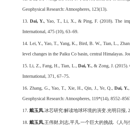
Geophysical Research: Atmospheres, 123(13).
13.
Dai, Y.
, Yao, T., Li, X., & Ping, F. (2018). The imp
International, 475 (10), 63–69.
14. Lei, Y., Yao, T., Yang, K., Bird, B. W., Tian, L., Zh
level changes in the Paiku Co basin, central Himalayas. J
15. Li, Z., Fang, H., Tian, L.,
Dai, Y.
, & Zong, J. (2015).
International, 371, 67–75.
16. Zhang, G., Yao, T., Xie, H., Qin, J., Ye, Q.,
Dai, Y.
Geophysical Research: Atmospheres, 119*(14), 8552–856
17.
戴玉凤
.冰芯研究:解读地球环境的演变.光明日报, 201
18.
戴玉凤
,王伟财,刘志,平凡.一个巨大的挑战.《人与生物