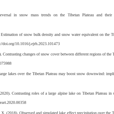
versal in snow mass trends on the Tibetan Plateau and their 
. Estimation of snow bulk density and snow water equivalent on the T
://doi.org/10.1016/j.ejrh.2023.101473
 Contrasting changes of snow cover between different regions of the Tib
1075988
rge lakes over the Tibetan Plateau may boost snow downwind: implica
2020). Contrasting roles of a large alpine lake on Tibetan Plateau in
/feart.2020.00358
 X. (2018). Observed and simulated lake effect precipitation over the T