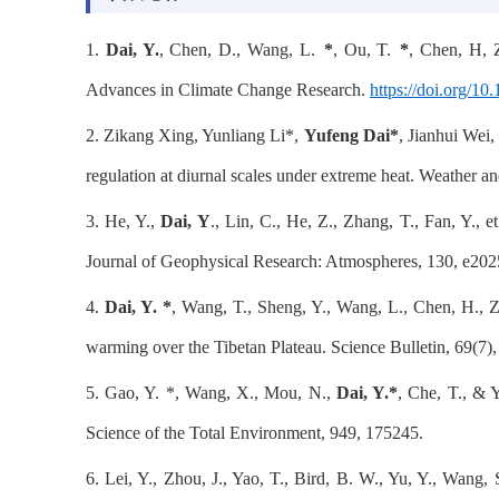
1.
Dai, Y.
, Chen, D., Wang, L.
*
, Ou, T.
*
, Chen, H, Z
Advances in Climate Change Research.
https://doi.org/10
2. Zikang Xing, Yunliang Li*,
Yufeng Dai
*
, Jianhui Wei
regulation at diurnal scales under extreme heat. Weather 
3. He, Y.,
Dai, Y
., Lin, C., He, Z., Zhang, T., Fan, Y., 
Journal of Geophysical Research: Atmospheres, 130, e2
4.
Dai, Y. *
, Wang, T., Sheng, Y., Wang, L., Chen, H., Z
warming over the Tibetan Plateau. Science Bulletin, 69(7)
5. Gao, Y. *, Wang, X., Mou, N.,
Dai, Y.*
, Che, T., & 
Science of the Total Environment, 949, 175245.
6. Lei, Y., Zhou, J., Yao, T., Bird, B. W., Yu, Y., Wang,