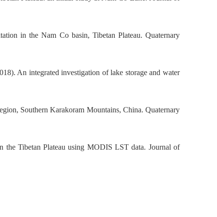
pitation in the Nam Co basin, Tibetan Plateau. Quaternary
18). An integrated investigation of lake storage and water
i region, Southern Karakoram Mountains, China. Quaternary
 in the Tibetan Plateau using MODIS LST data. Journal of