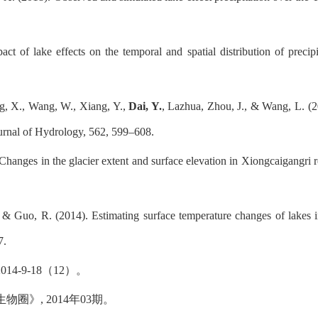
act of lake effects on the temporal and spatial distribution of preci
ang, X., Wang, W., Xiang, Y.,
Dai, Y.
, Lazhua, Zhou, J., & Wang, L. (20
ournal of Hydrology, 562, 599–608.
 Changes in the glacier extent and surface elevation in Xiongcaigangr
, & Guo, R. (2014). Estimating surface temperature changes of lakes
7.
4-9-18（12）。
圈》, 2014年03期。