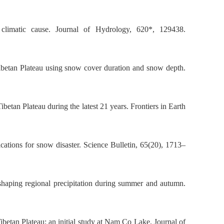
climatic cause. Journal of Hydrology, 620*, 129438.
ibetan Plateau using snow cover duration and snow depth.
etan Plateau during the latest 21 years. Frontiers in Earth
tions for snow disaster. Science Bulletin, 65(20), 1713–
 shaping regional precipitation during summer and autumn.
ibetan Plateau: an initial study at Nam Co Lake. Journal of