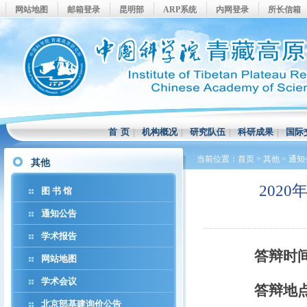
网站地图
邮箱登录
昆明部
ARP系统
内网登录
所长信箱
首 页
|
机构概况
|
研究队伍
|
科研成果
|
国际
当前位置：
首页
>
其他
>
通知
其他
202
图 书 馆
通知公告
学术报告
答辩时
网站地图
学术会议
答辩地
北京部基建询价公告