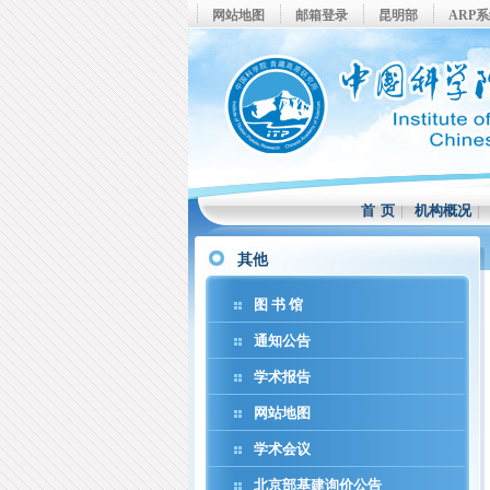
网站地图
邮箱登录
昆明部
ARP
首 页
|
机构概况
其他
图 书 馆
通知公告
学术报告
网站地图
学术会议
北京部基建询价公告