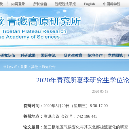
系统
内网登录
所长信箱
违纪违法举报
English
中国科学院
|
研究队伍
|
科研成果
|
国际交流
|
研究生教育
|
院地合作
|
党群园地
|
当前位置：
首页
>
其他
>
通知公告
2020年青藏所夏季研究生学位
2020-05-18
答辩时间
：2020年5月20日（星期三）8:30-17:00
答辩地点：
腾讯会议 会议号：742 196 445
论文题目
：第三极地区气候变化与其东北部径流变化的研究