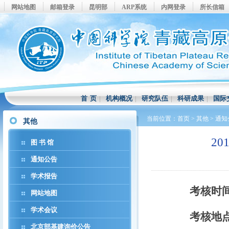
网站地图
邮箱登录
昆明部
ARP系统
内网登录
所长信箱
首 页
|
机构概况
|
研究队伍
|
科研成果
|
国际
当前位置：
首页
>
其他
>
通知
其他
2
图 书 馆
通知公告
学术报告
考核时
网站地图
学术会议
考核地
北京部基建询价公告