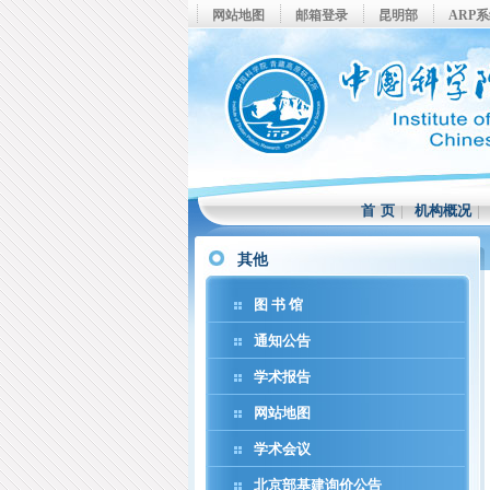
网站地图
邮箱登录
昆明部
ARP
首 页
|
机构概况
其他
图 书 馆
通知公告
学术报告
网站地图
学术会议
北京部基建询价公告