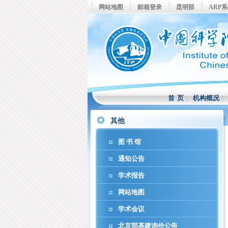
网站地图
邮箱登录
昆明部
ARP
首 页
|
机构概况
其他
图 书 馆
通知公告
学术报告
网站地图
学术会议
北京部基建询价公告