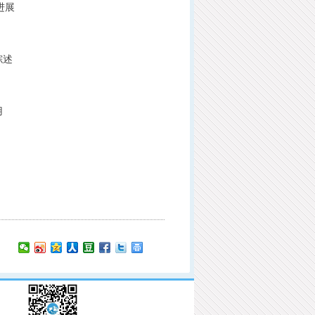
进展
综述
用