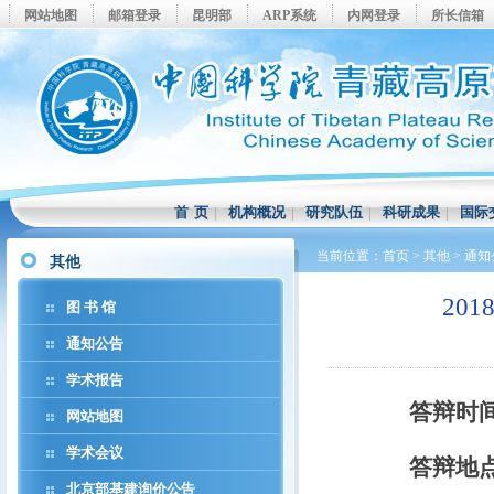
网站地图
邮箱登录
昆明部
ARP系统
内网登录
所长信箱
首 页
|
机构概况
|
研究队伍
|
科研成果
|
国际
当前位置：
首页
>
其他
>
通知
其他
20
图 书 馆
通知公告
学术报告
答辩时
网站地图
学术会议
答辩地
北京部基建询价公告