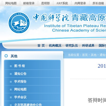
网站地图
邮箱登录
昆明部
ARP系统
内网登录
所长信箱
首 页
|
机构概况
|
研究队伍
|
科研成果
|
国际
当前位置：
首页
>
其他
>
通知
其他
2
图 书 馆
通知公告
学术报告
网站地图
学术会议
答辩时
北京部基建询价公告