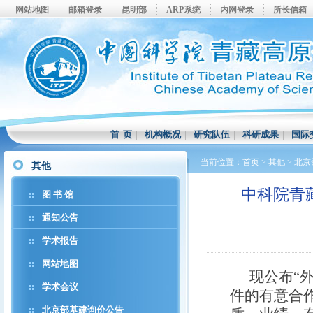
网站地图
邮箱登录
昆明部
ARP系统
内网登录
所长信箱
首 页
|
机构概况
|
研究队伍
|
科研成果
|
国际
当前位置：
首页
>
其他
>
北京
其他
中科院青
图 书 馆
通知公告
学术报告
网站地图
现公布“
学术会议
件的有意合
北京部基建询价公告