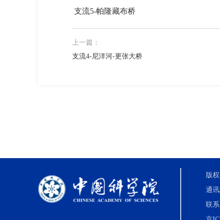
支流5-帕隆藏布桥
上一篇：
支流4-尼洋河-更张大桥
版权
通讯
联系电
京IC