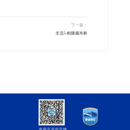
下一篇：
支流5-帕隆藏布桥
青藏高原所官微