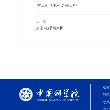
支流4-尼洋河-更张大桥
上一篇：
支流3-拉萨河大桥
版权
通讯
联系电
京IC