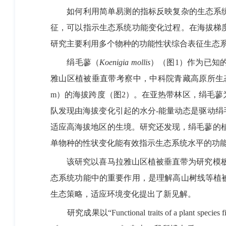
如何利用简单易测的指标反映复杂的生态系
征，可以指示生态系统功能变化过程。在海拔梯
研究主要利用多个物种的功能性状综合表征生态
绢毛蓼
（
Koenigia mollis
）（图
1
）
作为已知
雅山区植被垂直带考察中，中科院青藏高原所生
m
）
的海拔跨度
（图
2
）
。在亚热带林区，
绢毛蓼
队发现
由海拔变化引起的水分
-
能量动态是驱动绢
适应高海拔地区的生境。研究还发现，绢毛蓼的
单物种的性状变化能有效指示生态系统水平的功
该研究以喜马拉雅山区植被垂直带为研究模
态系统功能中的重要作用，是理解高山树线等植
生态策略，适应环境变化提出了新见解。
研究成果以“
Functional traits of a plant species