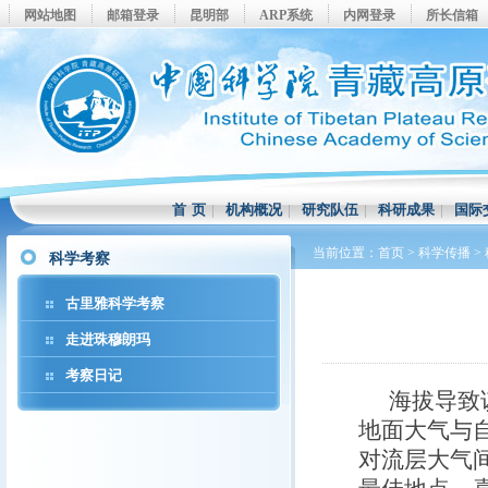
网站地图
邮箱登录
昆明部
ARP系统
内网登录
所长信箱
首 页
|
机构概况
|
研究队伍
|
科研成果
|
国际
当前位置：
首页
>
科学传播
>
科学考察
古里雅科学考察
走进珠穆朗玛
考察日记
海拔导致
地面大气与
对流层大气