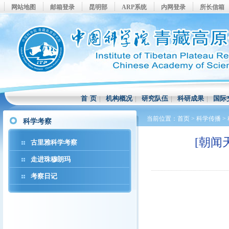
网站地图
邮箱登录
昆明部
ARP系统
内网登录
所长信箱
首 页
|
机构概况
|
研究队伍
|
科研成果
|
国际
当前位置：
首页
>
科学传播
>
科学考察
[朝闻
古里雅科学考察
走进珠穆朗玛
考察日记